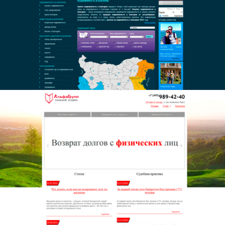
АльфаГрупп