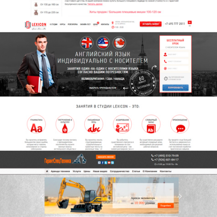
Школа английского языка
ГарантСпецТехника