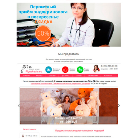
центр
Plyushevie.ru